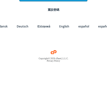
重設密碼
dansk
Deutsch
Ελληνικά
English
español
españo
Copyright© 2026 cPanel, L.L.C.
Privacy Policy