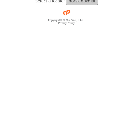
Select a locale:
norsk bokmål
Copyright© 2026 cPanel, L.L.C.
Privacy Policy