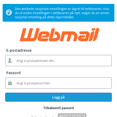
Den ønskede nasjonale innstillingen er lagret til nettleseren. Hvis
du vil endre innstillingen i nettleseren på nytt, velger du en annen
nasjonal innstilling på dette skjermbildet.
E-postadresse
Passord
Logg på
Tilbakestill passord