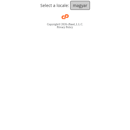
Select a locale:
magyar
Copyright© 2026 cPanel, L.L.C.
Privacy Policy