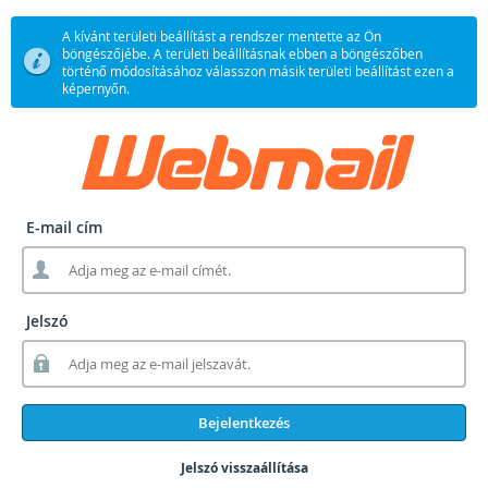
A kívánt területi beállítást a rendszer mentette az Ön
böngészőjébe. A területi beállításnak ebben a böngészőben
történő módosításához válasszon másik területi beállítást ezen a
képernyőn.
E-mail cím
Jelszó
Bejelentkezés
Jelszó visszaállítása