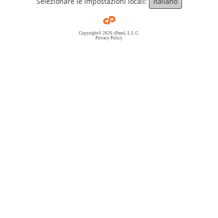
Selezionare le impostazioni locali:
italiano
Copyright© 2026 cPanel, L.L.C.
Privacy Policy