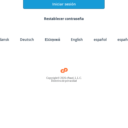
Iniciar sesión
Restablecer contraseña
dansk
Deutsch
Ελληνικά
English
español
españo
Copyright© 2026 cPanel, L.L.C.
Directiva de privacidad